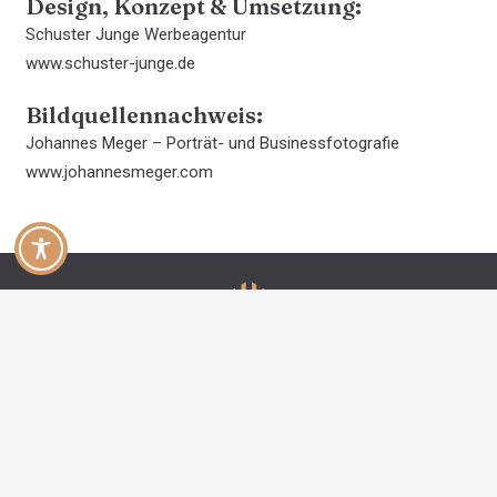
Design, Konzept & Umsetzung:
Schuster Junge Werbeagentur
www.schuster-junge.de
Bildquellennachweis:
Johannes Meger – Porträt- und Businessfotografie
www.johannesmeger.com
Pestalozzistraße 22
79540 Lörrach
07621/10881