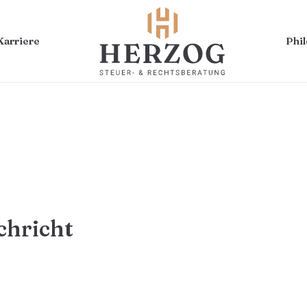
Karriere
Phi
chricht